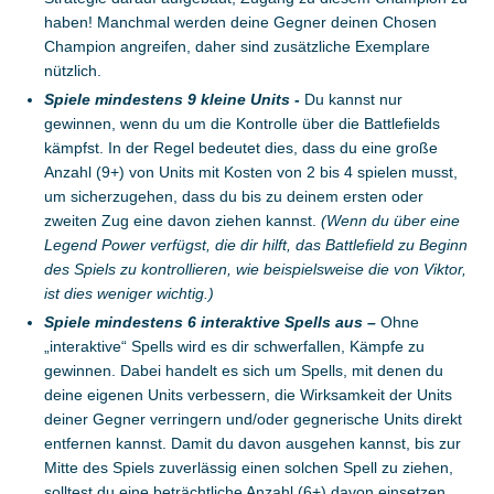
haben! Manchmal werden deine Gegner deinen Chosen
Champion angreifen, daher sind zusätzliche Exemplare
nützlich.
Spiele mindestens 9 kleine Units -
Du kannst nur
gewinnen, wenn du um die Kontrolle über die Battlefields
kämpfst. In der Regel bedeutet dies, dass du eine große
Anzahl (9+) von Units mit Kosten von 2 bis 4 spielen musst,
um sicherzugehen, dass du bis zu deinem ersten oder
zweiten Zug eine davon ziehen kannst.
(Wenn du über eine
Legend Power verfügst, die dir hilft, das Battlefield zu Beginn
des Spiels zu kontrollieren, wie beispielsweise die von Viktor,
ist dies weniger wichtig.)
Spiele mindestens 6 interaktive Spells aus –
Ohne
„interaktive“ Spells wird es dir schwerfallen, Kämpfe zu
gewinnen. Dabei handelt es sich um Spells, mit denen du
deine eigenen Units verbessern, die Wirksamkeit der Units
deiner Gegner verringern und/oder gegnerische Units direkt
entfernen kannst. Damit du davon ausgehen kannst, bis zur
Mitte des Spiels zuverlässig einen solchen Spell zu ziehen,
solltest du eine beträchtliche Anzahl (6+) davon einsetzen.